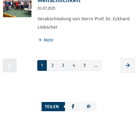
03.07.2025
Verabschiedung von Herrn Prof. Dr. Eckhard
Liebscher
Mehr
1
2
3
4
5
…
Zur voherigen Seite
Zur
TEILEN