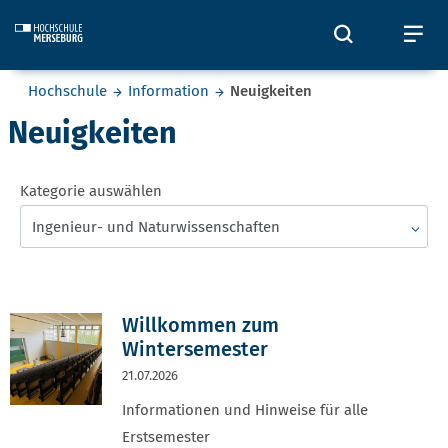
Skip to main content
Öffnet und
Öf
Sie befinden sich hier:
Hochschule
Information
Neuigkeiten
Neuigkeiten
Kategorie auswählen
Ingenieur- und Naturwissenschaften
Willkommen zum
Wintersemester
21.07.2026
Informationen und Hinweise für alle
Erstsemester