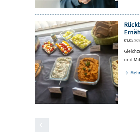
Rückb
Ernä
01.05.20
Gleichz
und Mit
Meh
Zur voherigen Seite