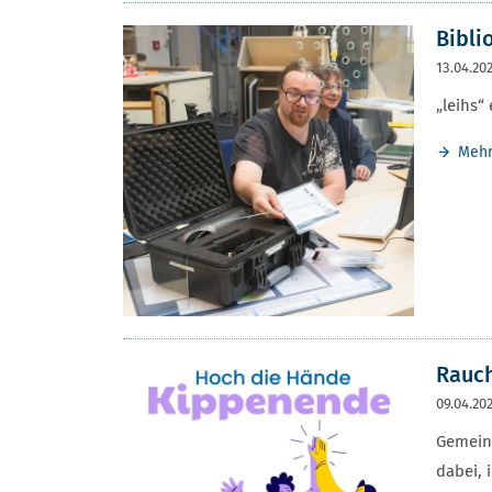
Bibli
13.04.20
„leihs“
Meh
Rauch
09.04.20
Gemeins
dabei, 