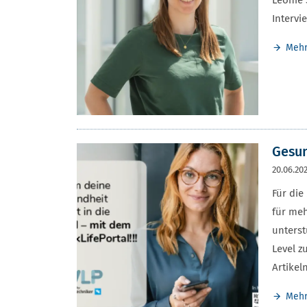
Leonie 
Intervi
Meh
Gesun
20.06.20
Für die
für meh
unterst
Level z
Artike
Meh