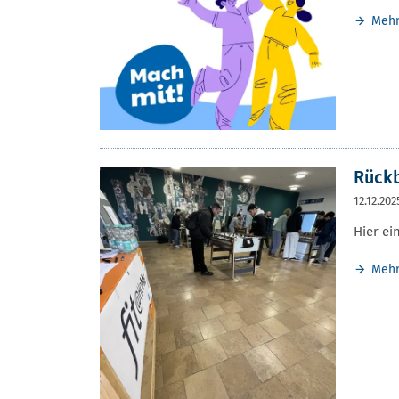
Meh
Rückb
12.12.202
Hier ei
Meh