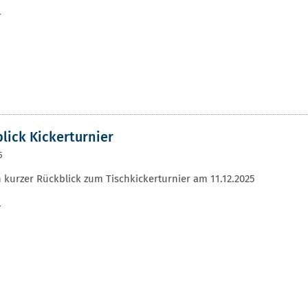
r
lick Kickerturnier
5
n kurzer Rückblick zum Tischkickerturnier am 11.12.2025
r