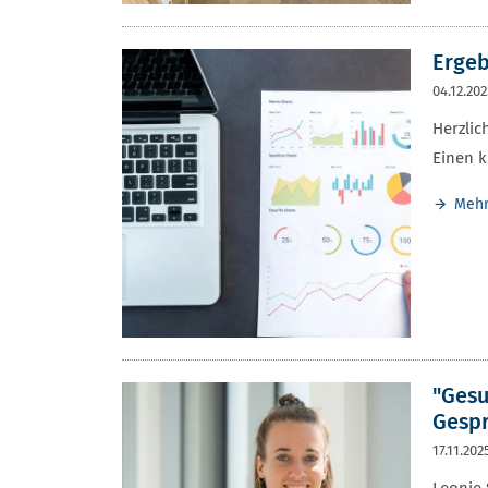
Ergeb
04.12.20
Herzlic
Einen k
Meh
"Gesu
Gespr
17.11.202