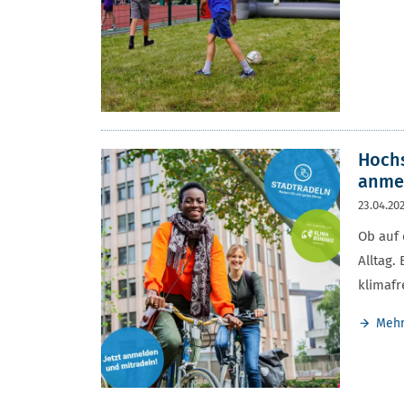
Hochs
anme
23.04.20
Ob auf 
Alltag.
klimafr
Meh