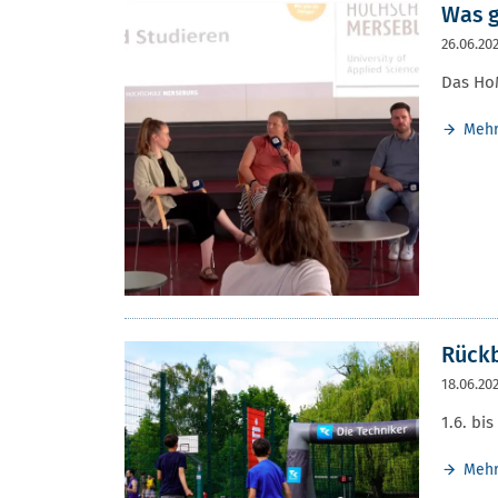
Was g
26.06.20
Das Ho
Meh
Rückb
18.06.20
1.6. bis
Meh