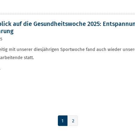
lick auf die Gesundheitswoche 2025: Entspann
hrung
25
eitig mit unserer diesjährigen Sportwoche fand auch wieder unse
arbeitende statt.
r
1
2