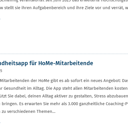
Schleifnig verantwortet seit Juni 2025 das erweiterte Hochschu
ew stellt sie ihren Aufgabenbereich und ihre Ziele vor und verrät, wie
r
dheitsapp für HoMe-Mitarbeitende
25
 Mitarbeitenden der HoMe gibt es ab sofort ein neues Angebot: Das
r Gesundheit im Alltag. Die App steht allen Mitarbeitenden kostenlo
ützt Sie dabei, deinen Alltag aktiver zu gestalten, Stress abzubau
u bringen. Es erwarten Sie mehr als 3.000 ganzheitliche Coachin
ln zu verschiedenen Themen…
r