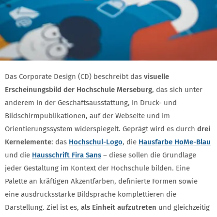
Das Corporate Design (CD) beschreibt das
visuelle
Erscheinungs­bild der Hochschule Merseburg
, das sich unter
anderem in der Geschäfts­ausstattung, in Druck- und
Bildschirm­publikationen, auf der Webseite und im
Orientierungs­system widerspiegelt. Geprägt wird es durch
drei
Kern­elemente
: das
Hochschul-Logo
, die
Hausfarbe HoMe-Blau
und die
Hausschrift
Fira Sans
– diese sollen die Grundlage
jeder Gestaltung im Kontext der Hochschule bilden. Eine
Palette an kräftigen Akzent­farben, definierte Formen sowie
eine ausdrucks­starke Bildsprache komplettieren die
Darstellung. Ziel ist es,
als Einheit aufzutreten
und gleichzeitig