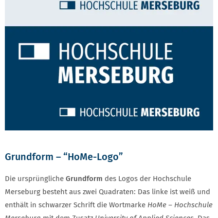
Grundform – “HoMe-Logo”
LOGO FORTSETZUNG
Die ursprüngliche
Grundform
des Logos der Hochschule
Merseburg besteht aus zwei Quadraten: Das linke ist weiß und
enthält in schwarzer Schrift die Wortmarke
HoMe – Hochschule