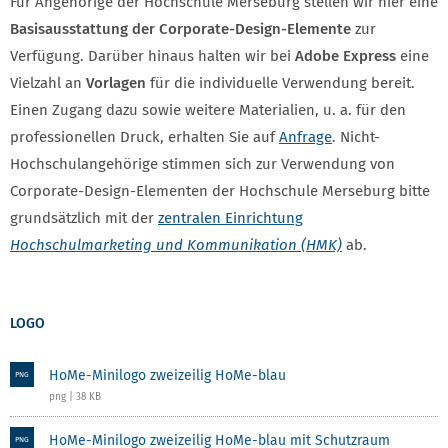
Für Angehörige der Hochschule Merseburg stellen wir hier eine
Basis­ausstattung der Corporate-Design-Elemente
zur
Verfügung. Darüber hinaus halten wir bei
Adobe Express
eine
Vielzahl an
Vorlagen
für die individuelle Verwendung bereit.
Einen Zugang dazu sowie weitere Materialien, u. a. für den
professionellen Druck, erhalten Sie auf
Anfrage
. Nicht-
Hochschul­angehörige stimmen sich zur Verwendung von
Corporate-Design-Elementen der Hochschule Merseburg bitte
grundsätzlich mit der
zentralen Einrichtung
Hochschulmarketing und Kommunikation (HMK)
ab.
LOGO
HoMe-Minilogo zweizeilig HoMe-blau
PNG
png | 38 KB
HoMe-Minilogo zweizeilig HoMe-blau mit Schutzraum
PNG