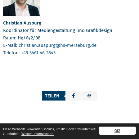
Christian Auspurg
Koordinator für Mediengestaltung und Grafikdesign
Raum: Hg/G/2/08
E-Mail:
christian.auspurg
@hs-merseburg.de
Telefon:
+49 3461 46-2843
TEILEN
Diese Webseite verwendet Cookies, um die Bedienfreundlichkeit
OK!
zu erhöhen.
Weitere Informationen.