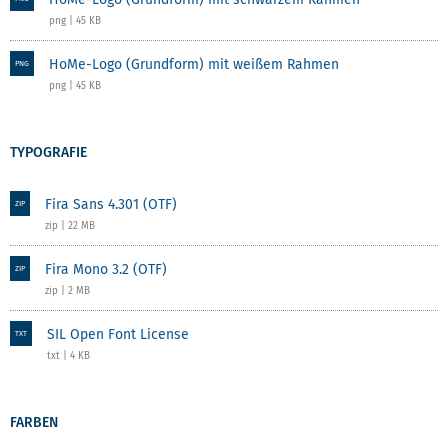
png | 45 KB
HoMe-Logo (Grundform) mit weißem Rahmen
PNG
png | 45 KB
TYPOGRAFIE
Fira Sans 4.301 (OTF)
ZIP
zip | 22 MB
Fira Mono 3.2 (OTF)
ZIP
zip | 2 MB
SIL Open Font License
TXT
txt | 4 KB
FARBEN