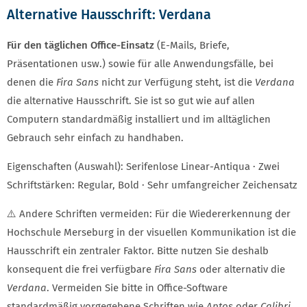
Alternative Hausschrift: Verdana
TYPOGRAFIE FORTSETZUNG
Für den täglichen Office-Einsatz
(E-Mails, Briefe,
Präsentationen usw.) sowie für alle Anwendungsfälle, bei
denen die
Fira Sans
nicht zur Verfügung steht, ist die
Verdana
die alternative Hausschrift. Sie ist so gut wie auf allen
Computern standardmäßig installiert und im alltäglichen
Gebrauch sehr einfach zu handhaben.
Eigenschaften (Auswahl): Serifenlose Linear-Antiqua · Zwei
Schriftstärken: Regular, Bold · Sehr umfangreicher Zeichensatz
⚠️ Andere Schriften vermeiden: Für die Wiedererkennung der
Hochschule Merseburg in der visuellen Kommunikation ist die
Hausschrift ein zentraler Faktor. Bitte nutzen Sie deshalb
konsequent die frei verfügbare
Fira Sans
oder alternativ die
Verdana
. Vermeiden Sie bitte in Office-Software
standardmäßig vorgegebene Schriften wie
Aptos
oder
Calibri
.