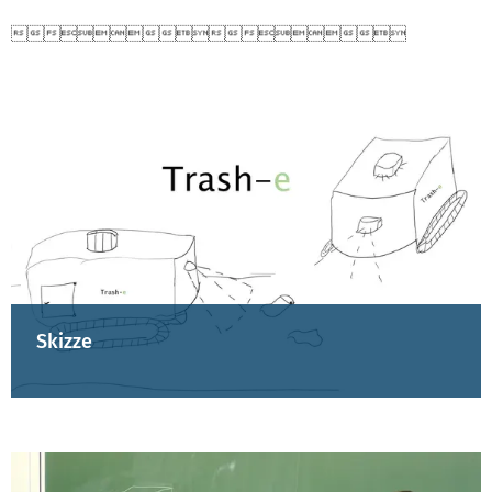

Skizze