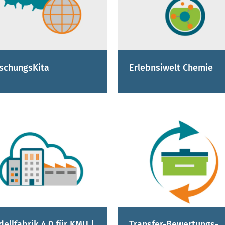
schungsKita
Erlebnsiwelt Chemie
ellfabrik 4.0 für KMU |
Transfer-Bewertungs-