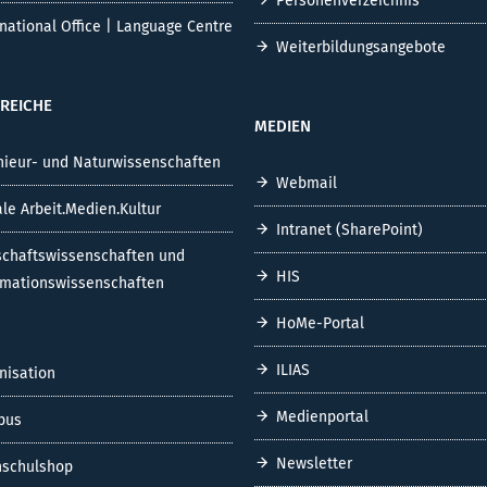
Personenverzeichnis
rnational Office | Language Centre
Weiterbildungsangebote
REICHE
MEDIEN
nieur- und Naturwissenschaften
Webmail
ale Arbeit.Medien.Kultur
Intranet (SharePoint)
schaftswissenschaften und
HIS
rmationswissenschaften
HoMe-Portal
ILIAS
nisation
Medienportal
pus
Newsletter
schulshop