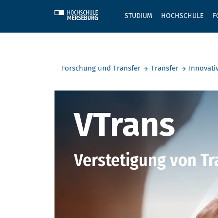
Skip to main content
STUDIUM
HOCHSCHULE
F
Sie befinden sich hier:
Forschung und Transfer
Transfer
Innovati
VTrans
VTrans
Verstetigung von T