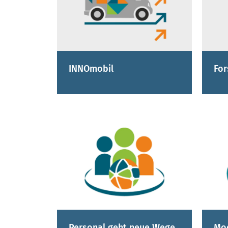
INNOmobil
For
Personal geht neue Wege
Mod