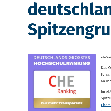
deutschlan
Spitzengru
23.05.
Das C
Forsc
an ih
Im ak
Spitz
Chem