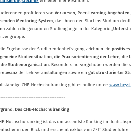
atisierungstechnik
erhielten hier Bestnoten.
tudierenden profitieren von
Vorkursen, Peer-Learning-Angeboten,
senden Mentoring-System
, das ihnen den Start ins Studium deutli
ten
zählen die genannten Studiengänge in der Kategorie
„Unterstü
pitzengruppe.
die Ergebnisse der Studierendenbefragung zeichnen ein
positives 
lgemeine Studiensituation, die Praxisorientierung der Lehre, die
 die Studienorganisation
. Besonders hervorgehoben werden die
s
srelevanz
der Lehrveranstaltungen sowie ein
gut strukturierter St
ollständige CHE-Hochschulranking gibt es online unter:
www.heyst
--------------------------------------
rgrund: Das CHE-Hochschulranking
HE-Hochschulranking ist das umfassendste Ranking im deutschspr
enfächer in den Blick und erscheint exklusiv im ZEIT Studienführe