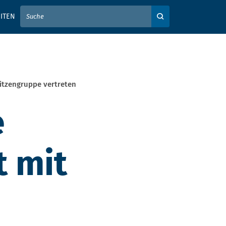
IER IHREN SUCHBEGRIFF EIN
ITEN
Auf der Webseite su
itzengruppe vertreten
e
t mit