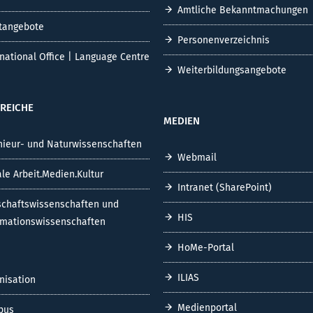
Amtliche Bekanntmachungen
tangebote
Personenverzeichnis
rnational Office | Language Centre
Weiterbildungsangebote
REICHE
MEDIEN
nieur- und Naturwissenschaften
Webmail
ale Arbeit.Medien.Kultur
Intranet (SharePoint)
schaftswissenschaften und
HIS
rmationswissenschaften
HoMe-Portal
ILIAS
nisation
Medienportal
pus