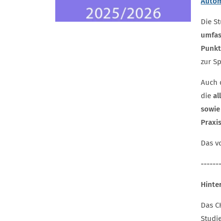
Autom
Die S
umfas
Punk
zur S
Auch 
die
al
sowie
Praxi
Das v
------
Hinte
Das C
Studi