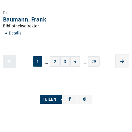
Dr.
Baumann, Frank
Bibliotheksdirektor
Details
1
2
3
4
29
Zur voherigen Seite
Zur
…
…
TEILEN