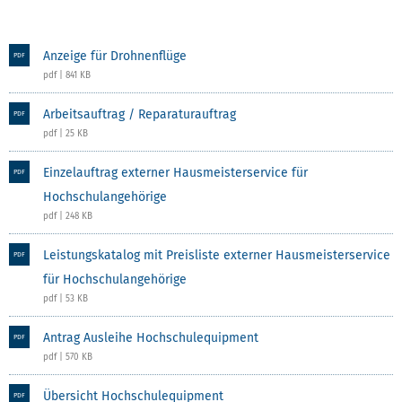
Anzeige für Drohnenflüge
PDF
pdf | 841 KB
Arbeitsauftrag / Reparaturauftrag
PDF
pdf | 25 KB
Einzelauftrag externer Hausmeisterservice für
PDF
Hochschulangehörige
pdf | 248 KB
Leistungskatalog mit Preisliste externer Hausmeisterservice
PDF
für Hochschulangehörige
pdf | 53 KB
Antrag Ausleihe Hochschulequipment
PDF
pdf | 570 KB
Übersicht Hochschulequipment
PDF