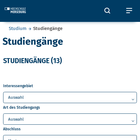
Skip to main content
Öffnet und
Öf
Sie befinden sich hier:
Studium
Studiengänge
Studiengänge
STUDIENGÄNGE
(13)
Interessengebiet
Art des Studiengangs
Abschluss