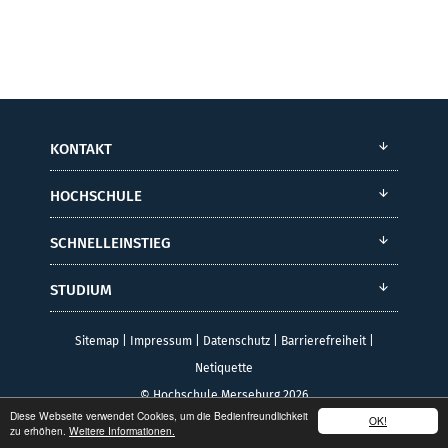
KONTAKT
HOCHSCHULE
SCHNELLEINSTIEG
STUDIUM
Sitemap
|
Impressum
|
Datenschutz
|
Barrierefreiheit
|
Netiquette
© Hochschule Merseburg 2026
Diese Webseite verwendet Cookies, um die Bedienfreundlichkeit
OK!
zu erhöhen.
Weitere Informationen.