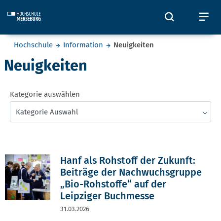
Skip to main content
Öffnet und
Öf
Sie befinden sich hier:
Hochschule
Information
Neuigkeiten
Neuigkeiten
Kategorie auswählen
Kategorie Auswahl
Hanf als Rohstoff der Zukunft:
Beiträge der Nachwuchsgruppe
„Bio-Rohstoffe“ auf der
Leipziger Buchmesse
31.03.2026