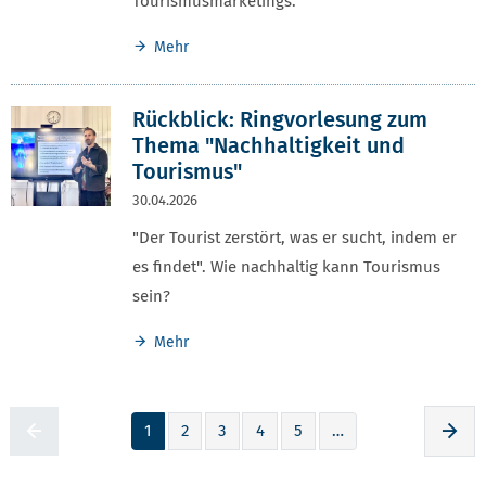
Tourismusmarketings.
Mehr
Rückblick: Ringvorlesung zum
Thema "Nachhaltigkeit und
Tourismus"
30.04.2026
"Der Tourist zerstört, was er sucht, indem er
es findet". Wie nachhaltig kann Tourismus
sein?
Mehr
1
2
3
4
5
…
Zur voherigen Seite
Zur