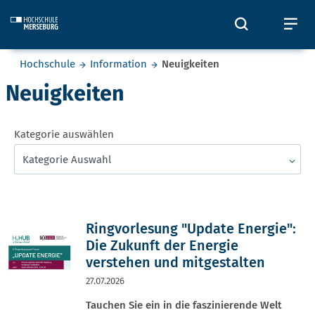
Skip to main content
Öffnet und
Öf
Sie befinden sich hier:
Hochschule
Information
Neuigkeiten
Neuigkeiten
Kategorie auswählen
Kategorie Auswahl
Ringvorlesung "Update Energie":
Die Zukunft der Energie
verstehen und mitgestalten
27.07.2026
Tauchen Sie ein in die faszinierende Welt