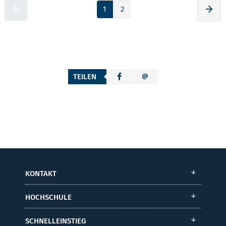
1
2
Zur voherigen Seite
Zur
TEILEN
KONTAKT
HOCHSCHULE
SCHNELLEINSTIEG