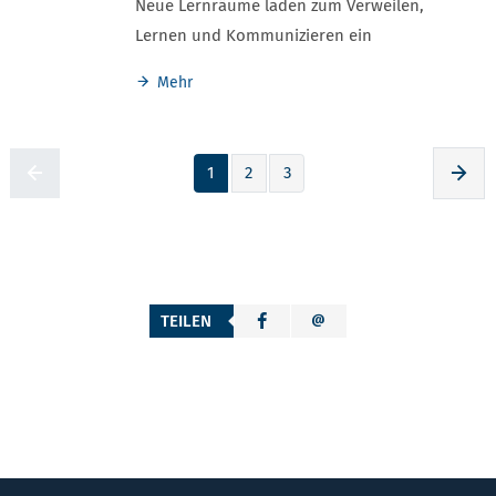
Neue Lernräume laden zum Verweilen,
Lernen und Kommunizieren ein
Mehr
1
2
3
Zur voherigen Seite
Zur
TEILEN