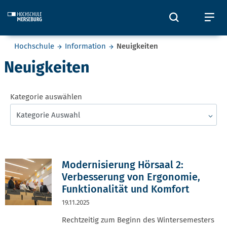
Skip to main content
Öffnet und
Öf
Sie befinden sich hier:
Hochschule
Information
Neuigkeiten
Neuigkeiten
Kategorie auswählen
Kategorie Auswahl
Modernisierung Hörsaal 2:
Verbesserung von Ergonomie,
Funktionalität und Komfort
19.11.2025
Rechtzeitig zum Beginn des Wintersemesters