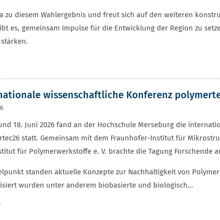
a zu diesem Wahlergebnis und freut sich auf den weiteren konstru
t es, gemeinsam Impulse für die Entwicklung der Region zu setzen
 stärken.
nationale wissenschaftliche Konferenz polymert
26
und 18. Juni 2026 fand an der Hochschule Merseburg die internati
tec26 statt. Gemeinsam mit dem Fraunhofer-Institut für Mikrost
titut für Polymerwerkstoffe e. V. brachte die Tagung Forschende
elpunkt standen aktuelle Konzepte zur Nachhaltigkeit von Polyme
siert wurden unter anderem biobasierte und biologisch…
r