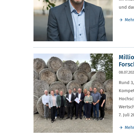
und da
Meh
Milli
Forsc
08.07.20
Rund 3,
Kompete
Hochsch
Wertsc
7. Juli
Meh