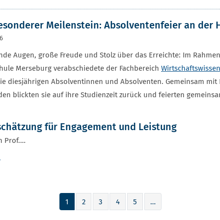
esonderer Meilenstein: Absolventenfeier an der
26
nde Augen, große Freude und Stolz über das Erreichte: Im Rahmen 
hule Merseburg verabschiedete der Fachbereich
Wirtschaftswisse
ie diesjährigen Absolventinnen und Absolventen. Gemeinsam mit 
en blickten sie auf ihre Studienzeit zurück und feierten gemeins
chätzung für Engagement und Leistung
n Prof.…
r
1
2
3
4
5
…