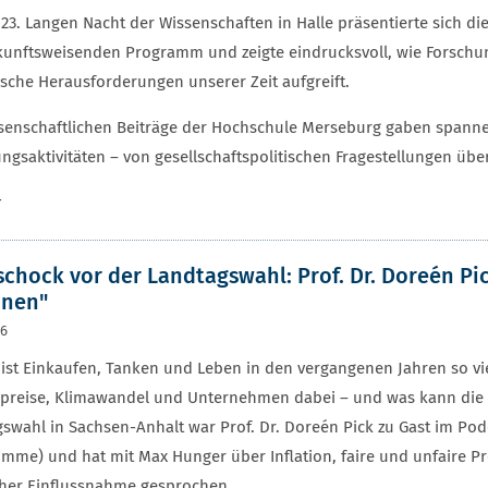
 23. Langen Nacht der Wissenschaften in Halle präsentierte sich d
unftsweisenden Programm und zeigte eindrucksvoll, wie Forschun
sche Herausforderungen unserer Zeit aufgreift.
senschaftlichen Beiträge der Hochschule Merseburg gaben spanne
ngsaktivitäten – von gesellschaftspolitischen Fragestellungen über
r
schock vor der Landtagswahl: Prof. Dr. Doreén Pic
onen"
26
st Einkaufen, Tanken und Leben in den vergangenen Jahren so vie
preise, Klimawandel und Unternehmen dabei – und was kann die P
swahl in Sachsen-Anhalt war Prof. Dr. Doreén Pick zu Gast im Podc
imme) und hat mit Max Hunger über Inflation, faire und unfaire P
cher Einflussnahme gesprochen.…