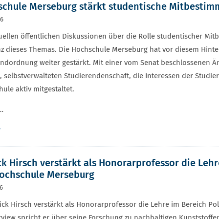
chule Merseburg stärkt studentische Mitbesti
26
uellen öffentlichen Diskussionen über die Rolle studentischer M
z dieses Themas. Die Hochschule Merseburg hat vor diesem Hinter
ndordnung weiter gestärkt. Mit einer vom Senat beschlossenen Än
, selbstverwalteten Studierendenschaft, die Interessen der Studie
ule aktiv mitgestaltet.
…
r
ck Hirsch verstärkt als Honorarprofessor die Leh
ochschule Merseburg
26
rick Hirsch verstärkt als Honorarprofessor die Lehre im Bereich 
rview spricht er über seine Forschung zu nachhaltigen Kunststoff