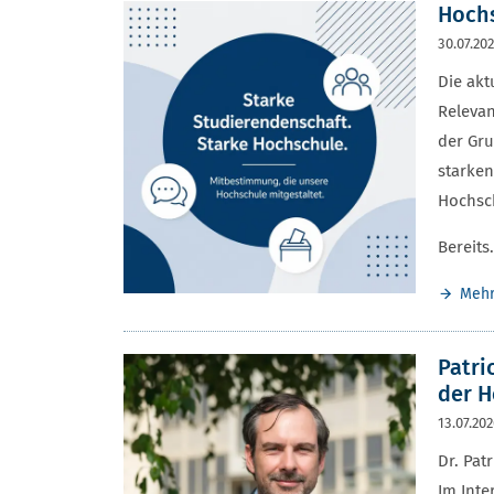
Hochs
30.07.20
Die akt
Relevan
der Gru
starken
Hochsch
Bereits
Meh
Patri
der H
13.07.20
Dr. Pat
Im Inte