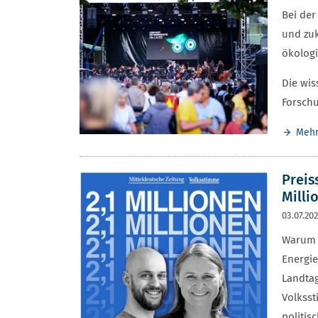
Bei der
und zuk
ökologi
Die wis
Forschu
Meh
Preis
Milli
03.07.20
Warum i
Energie
Landtag
Volksst
politis