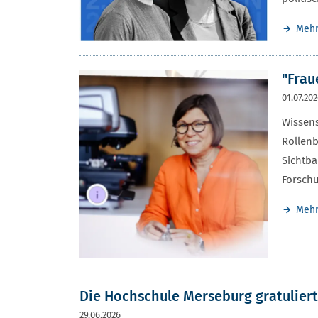
Meh
"Frau
01.07.20
Wissens
Rollenb
Sichtba
Forschu
Meh
Die Hochschule Merseburg gratuliert
29.06.2026