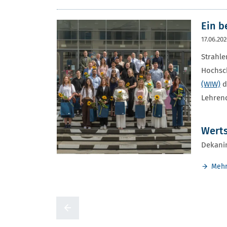
Ein b
17.06.20
Strahle
Hochsc
(WIW)
d
Lehrend
Werts
Dekani
Meh
Zur voherigen Seite