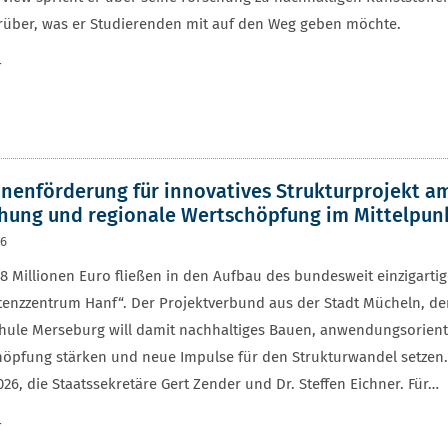
rüber, was er Studierenden mit auf den Weg geben möchte.
r
onenförderung für innovatives Strukturprojekt am
hung und regionale Wertschöpfung im Mittelpun
26
8 Millionen Euro fließen in den Aufbau des bundesweit einzigarti
nzzentrum Hanf“. Der Projektverbund aus der Stadt Mücheln, de
ule Merseburg will damit nachhaltiges Bauen, anwendungsorienti
höpfung stärken und neue Impulse für den Strukturwandel setzen
 2026, die Staatssekretäre Gert Zender und Dr. Steffen Eichner. Für…
r