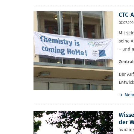
CTC-A
07.07.202
Mit sei
seine 
– und m
Zentral
Der Auf
Entwic
Meh
Wisse
der W
06.07.20