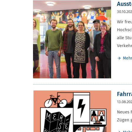
Ausst
30.10.20
Wir fre
Hochsch
alle St
Verkeh
Meh
Fahrr
13.08.20
Neues F
Zügen g