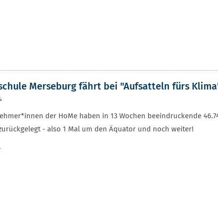
r
chule Merseburg fährt bei "Aufsatteln fürs Klima"
4
lnehmer*innen der HoMe haben in 13 Wochen beeindruckende 46.74
zurückgelegt - also 1 Mal um den Äquator und noch weiter!
r