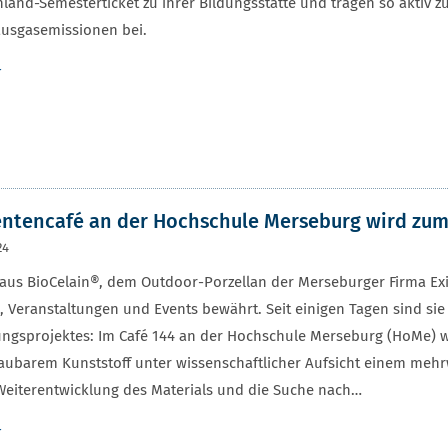
land-Semesterticket zu ihrer Bildungsstätte und tragen so aktiv 
ausgasemissionen bei.
r
ntencafé an der Hochschule Merseburg wird zum 
24
aus BioCelain®, dem Outdoor-Porzellan der Merseburger Firma Exi
 Veranstaltungen und Events bewährt. Seit einigen Tagen sind s
ngsprojektes: Im Café 144 an der Hochschule Merseburg (HoMe) 
ubarem Kunststoff unter wissenschaftlicher Aufsicht einem mehrw
 Weiterentwicklung des Materials und die Suche nach…
r