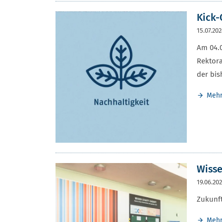
Kick-
15.07.20
Am 04.0
Rektora
der bis
Meh
Wisse
19.06.20
Zukunft
Meh