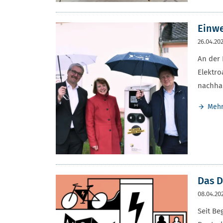
Einwe
26.04.20
An der 
Elektro
nachhal
Meh
Das D
08.04.20
Seit B