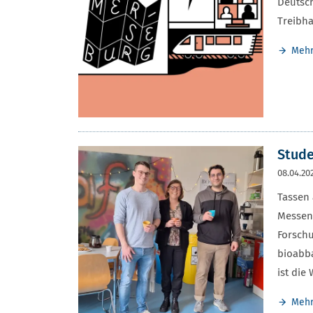
Deutsch
Treibh
Meh
Stude
08.04.20
Tassen 
Messen,
Forschu
bioabba
ist die
Meh