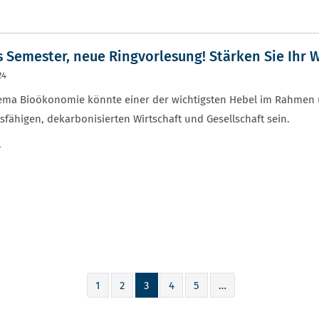
 Semester, neue Ringvorlesung! Stärken Sie Ihr 
24
ema Bioökonomie könnte einer der wichtigsten Hebel im Rahmen u
sfähigen, dekarbonisierten Wirtschaft und Gesellschaft sein.
r
1
2
3
4
5
…