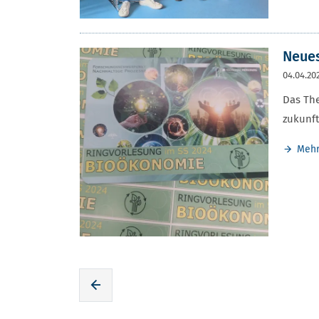
Neues
04.04.20
Das Th
zukunft
Meh
Zur voherigen Seite