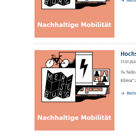
Meh
Hochs
17.07.202
74 Tei
Klima" 
Meh