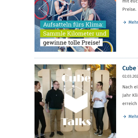
mit euc
Preise.
Meh
Cube 
02.03.20
Nach e
Jahr Kl
erreich
Meh