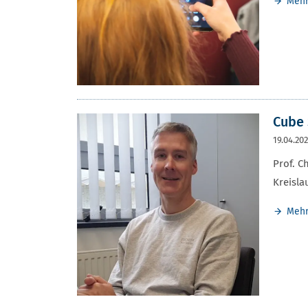
Meh
Cube 
19.04.20
Prof. C
Kreisla
Meh