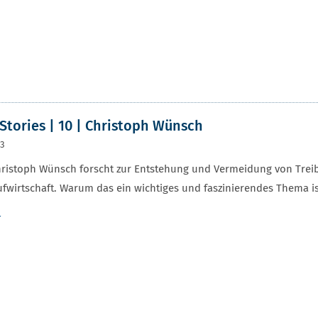
r
Stories | 10 | Christoph Wünsch
23
hristoph Wünsch forscht zur Entstehung und Vermeidung von Trei
ufwirtschaft. Warum das ein wichtiges und faszinierendes Thema ist
r