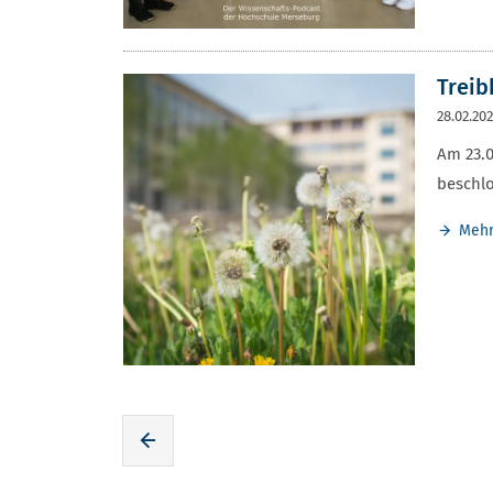
Treib
28.02.20
Am 23.0
beschl
Meh
Zur voherigen Seite