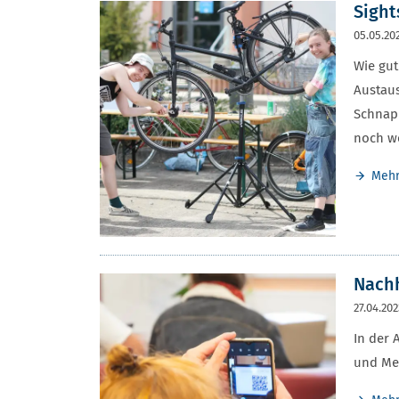
Sight
05.05.20
Wie gut
Austaus
Schnapp
noch we
Meh
Nachh
27.04.20
In der 
und Me