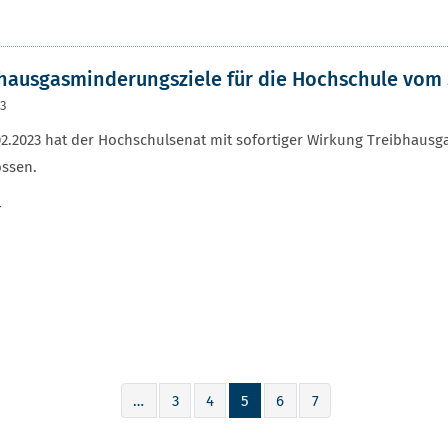
hausgasminderungsziele für die Hochschule vom
23
2.2023 hat der Hochschulsenat mit sofortiger Wirkung Treibhausg
ossen.
r
…
3
4
5
6
7