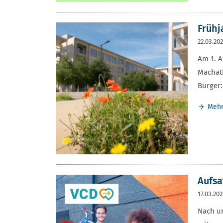
Frühj
22.03.20
Am 1. A
Machath
Bürger:
Meh
Aufsa
17.03.20
Nach un