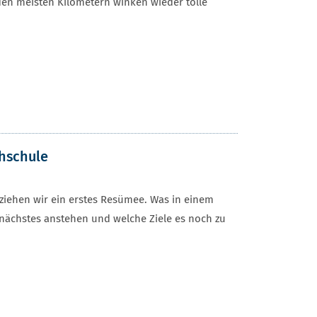
den meisten Kilometern winken wieder tolle
chschule
iehen wir ein erstes Resümee. Was in einem
 nächstes anstehen und welche Ziele es noch zu