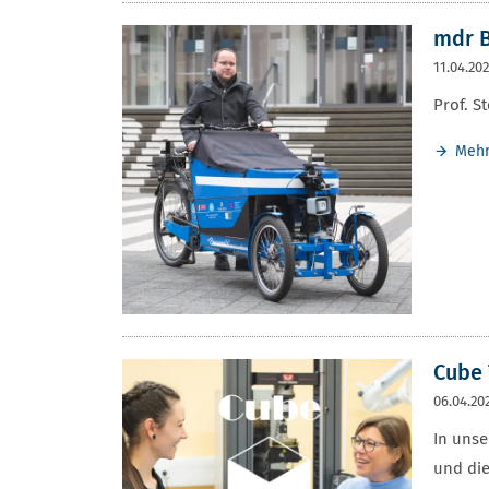
mdr 
11.04.20
Prof. S
Meh
Cube 
06.04.20
In unse
und die