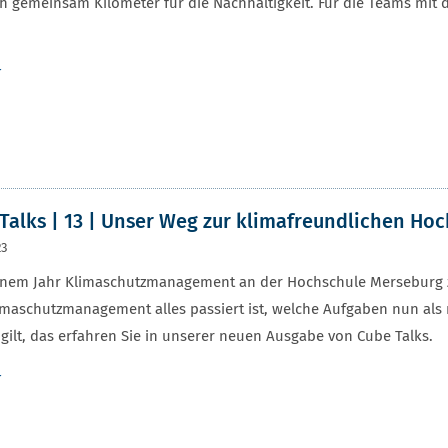
h gemeinsam Kilometer für die Nachhaltigkeit. Für die Teams mit 
r
Talks | 13 | Unser Weg zur klimafreundlichen Ho
23
inem Jahr Klimaschutzmanagement an der Hochschule Merseburg z
imaschutzmanagement alles passiert ist, welche Aufgaben nun als
 gilt, das erfahren Sie in unserer neuen Ausgabe von Cube Talks.
r