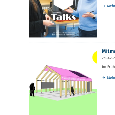
Meh
Mitma
27.03.20
Im Früh
Meh