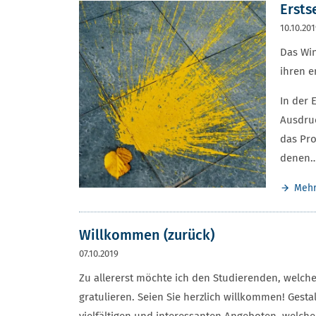
Ersts
10.10.20
Das Wi
ihren e
In der 
Ausdruc
das Pro
denen
Meh
Willkommen (zurück)
07.10.2019
Zu allererst möchte ich den Studierenden, welch
gratulieren. Seien Sie herzlich willkommen! Gest