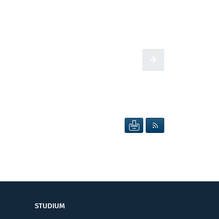
Zur nächsten Seite
SEITE DRUCKEN
RSS FEED ANZEIG
STUDIUM