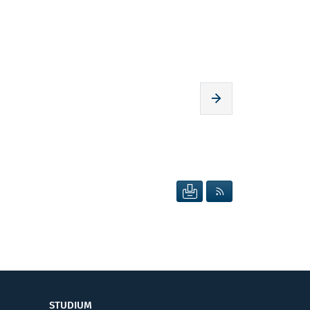
Zur nächsten Seite
SEITE DRUCKEN
RSS FEED ANZEIG
STUDIUM