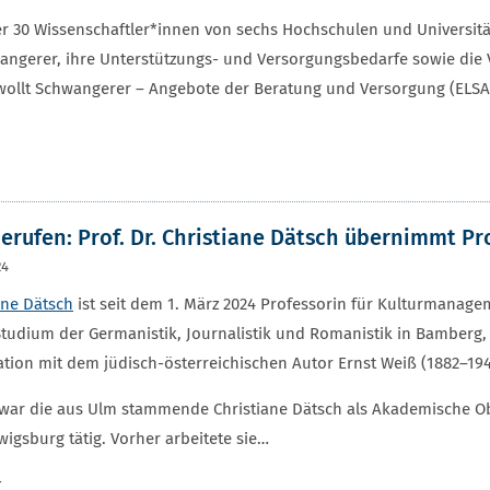
er 30 Wissenschaftler*innen von sechs Hochschulen und Universit
angerer, ihre Unterstützungs- und Versorgungsbedarfe sowie die 
wollt Schwangerer – Angebote der Beratung und Versorgung (ELS
erufen: Prof. Dr. Christiane Dätsch übernimmt P
24
ane Dätsch
ist seit dem 1. März 2024 Professorin für Kulturmanag
tudium der Germanistik, Journalistik und Romanistik in Bamberg, 
ation mit dem jüdisch-österreichischen Autor Ernst Weiß (1882–19
 war die aus Ulm stammende Christiane Dätsch als Akademische O
igsburg tätig. Vorher arbeitete sie…
r