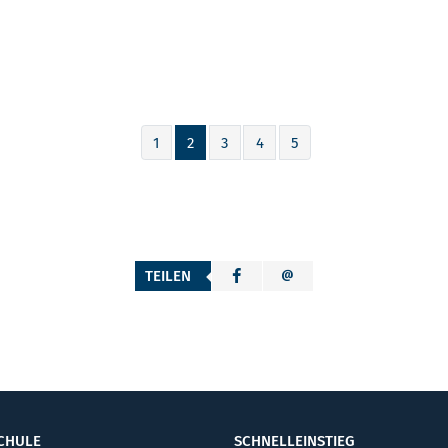
1
2
3
4
5
TEILEN
CHULE
SCHNELLEINSTIEG