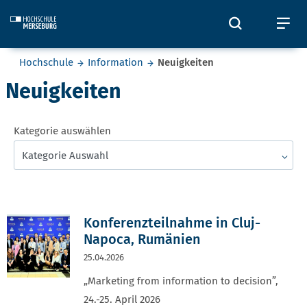
Skip to main content
Öffnet und
Öf
Sie befinden sich hier:
Hochschule
Information
Neuigkeiten
Neuigkeiten
Kategorie auswählen
Kategorie Auswahl
Konferenzteilnahme in Cluj-
Napoca, Rumänien
25.04.2026
„Marketing from information to decision”,
24.-25. April 2026