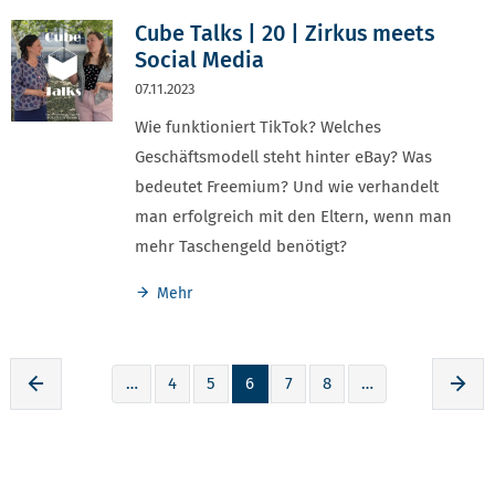
Cube Talks | 20 | Zirkus meets
Social Media
07.11.2023
Wie funktioniert TikTok? Welches
Geschäftsmodell steht hinter eBay? Was
bedeutet Freemium? Und wie verhandelt
man erfolgreich mit den Eltern, wenn man
mehr Taschengeld benötigt?
Mehr
…
4
5
6
7
8
…
Zur voherigen Seite
Zur