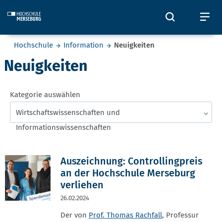
Skip to main content
Öffnet und
Öf
Sie befinden sich hier:
Hochschule
Information
Neuigkeiten
Neuigkeiten
Kategorie auswählen
Wirtschaftswissenschaften und
Informationswissenschaften
Auszeichnung: Controllingpreis
an der Hochschule Merseburg
verliehen
26.02.2024
Der von
Prof. Thomas Rachfall
, Professur